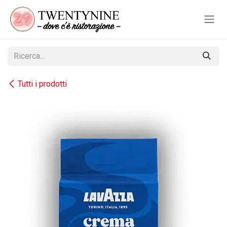
Passa al contenuto
Tutti i prodotti