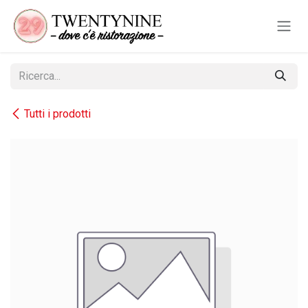
Passa al contenuto
Tutti i prodotti