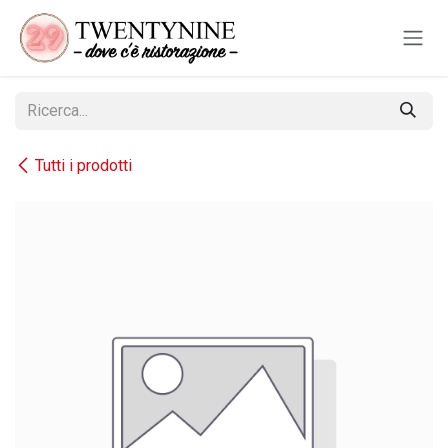
Passa al contenuto
Tutti i prodotti