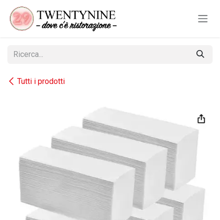
Passa al contenuto
Tutti i prodotti