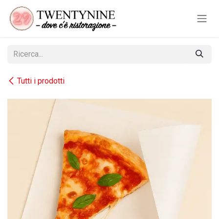
Passa al contenuto
Tutti i prodotti