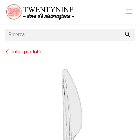
Passa al contenuto
Tutti i prodotti