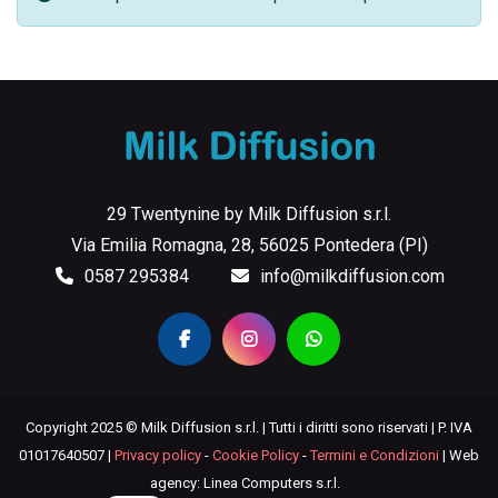
29 Twentynine by Milk Diffusion s.r.l.
Via Emilia Romagna, 28, 56025 Pontedera (PI)
0587 295384
info@milkdiffusion.com
Copyright 2025 © Milk Diffusion s.r.l. | Tutti i diritti sono riservati | P. IVA
01017640507 |
Privacy policy
-
Cookie Policy
-
Termini e Condizioni
| Web
agency: Linea Computers s.r.l.