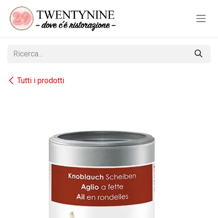
Passa al contenuto
Tutti i prodotti