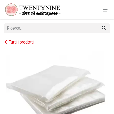
Passa al contenuto
Tutti i prodotti