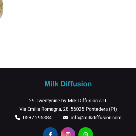
29 Twentynine by Milk Diffusion s.r.l.
Via Emilia Romagna, 28, 56025 Pontedera (PI)
0587 295384
info@milkdiffusion.com