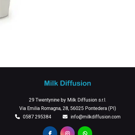
29 Twentynine by Milk Diffusion s.r.l.
Via Emilia Romagna, 28, 56025 Pontedera (PI)
0587 295384
info@milkdiffusion.com