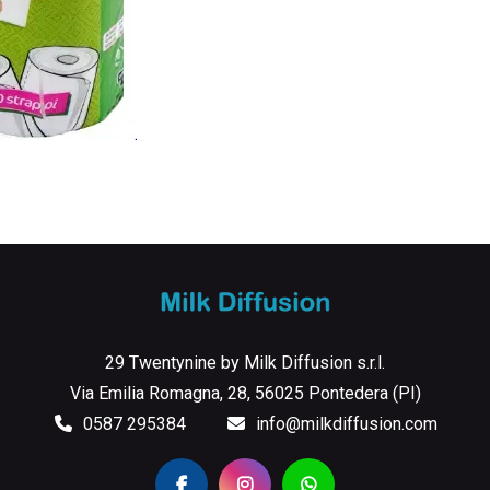
29 Twentynine by Milk Diffusion s.r.l.
Via Emilia Romagna, 28, 56025 Pontedera (PI)
0587 295384
info@milkdiffusion.com