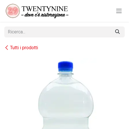
Passa al contenuto
Tutti i prodotti