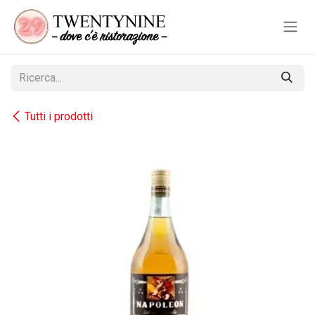
Passa al contenuto
Tutti i prodotti