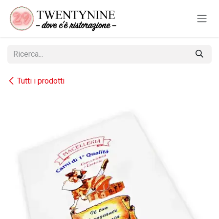
Passa al contenuto
Tutti i prodotti