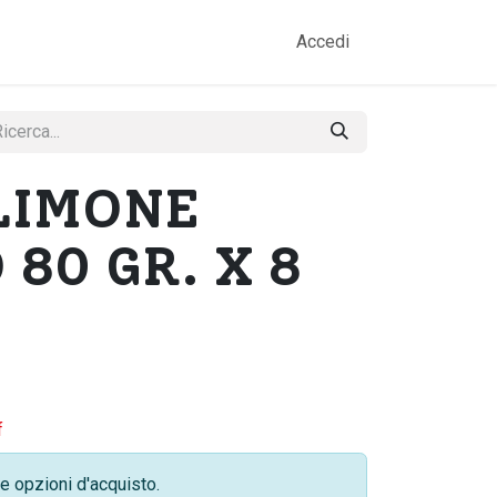
amo
Prodotti
Gallery
Contatti
Accedi
 LIMONE
 80 GR. X 8
f
e opzioni d'acquisto.