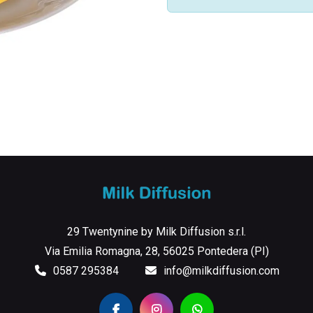
29 Twentynine by Milk Diffusion s.r.l.
Via Emilia Romagna, 28, 56025 Pontedera (PI)
0587 295384
info@milkdiffusion.com