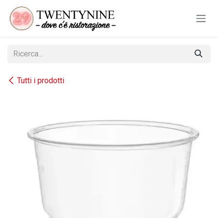
Passa al contenuto
Tutti i prodotti