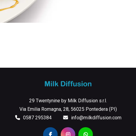
29 Twentynine by Milk Diffusion s.r.l.
Via Emilia Romagna, 28, 56025 Pontedera (PI)
0587 295384
info@milkdiffusion.com