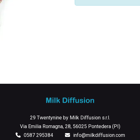
29 Twentynine by Milk Diffusion s.r.l.
Via Emilia Romagna, 28, 56025 Pontedera (PI)
0587 295384
info@milkdiffusion.com