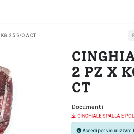
Home
Chi si
KG. 2,5 S/O A CT
CINGHIA
2 PZ X K
CT
Documenti
CINGHIALE SPALLA E POLP
Accedi per visualizzare l